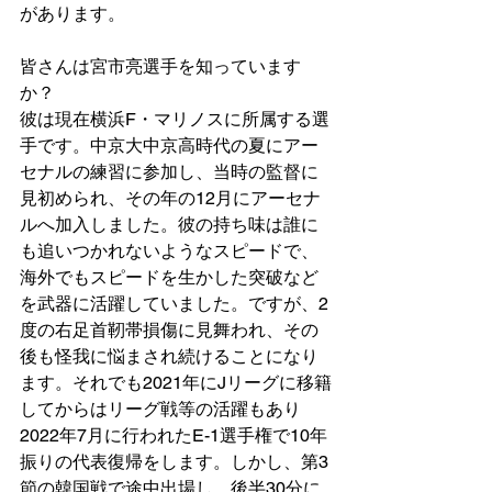
があります。
皆さんは宮市亮選手を知っています
か？
彼は現在横浜F・マリノスに所属する選
手です。中京大中京高時代の夏にアー
セナルの練習に参加し、当時の監督に
見初められ、その年の12月にアーセナ
ルへ加入しました。彼の持ち味は誰に
も追いつかれないようなスピードで、
海外でもスピードを生かした突破など
を武器に活躍していました。ですが、2
度の右足首靭帯損傷に見舞われ、その
後も怪我に悩まされ続けることになり
ます。それでも2021年にJリーグに移籍
してからはリーグ戦等の活躍もあり
2022年7月に行われたE-1選手権で10年
振りの代表復帰をします。しかし、第3
節の韓国戦で途中出場し、後半30分に