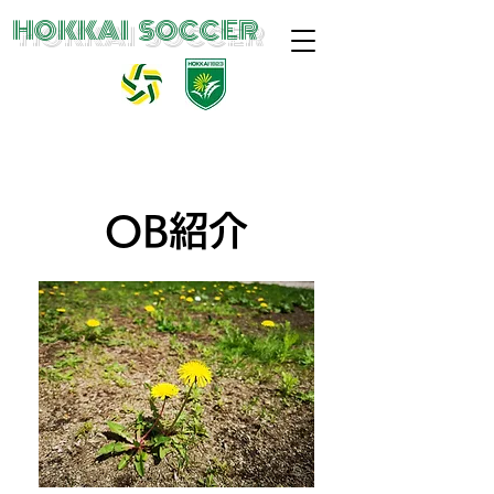
​HOKKAI SOCCER
OB紹介