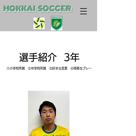
​HOKKAI SOCCER
選手紹介
3年
①小学校所属 ②中学校所属 ③好きな言葉 ④得意なプレー