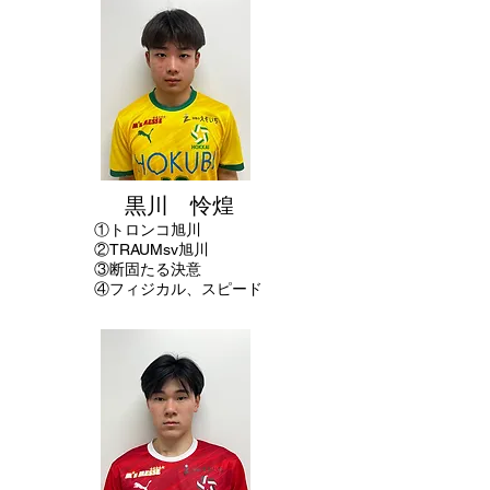
黒川 怜煌
①
トロンコ旭川
②TRAUMsv旭川
​③断固たる決意
④フィジカル、スピード