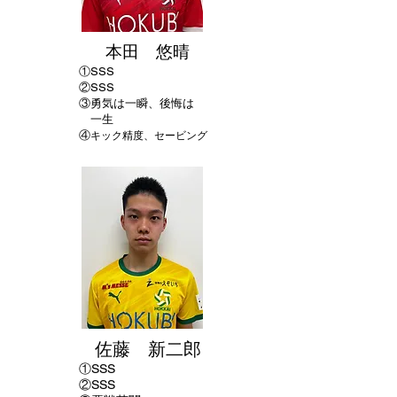
本田 悠晴
①
SSS
②SSS
​③勇気は一瞬、
後悔は
一生
④
キック精度、セービング
佐藤 新二郎
①SSS
②SSS