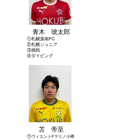
青木 琥太郎
①
札幌藻南FC
②札幌ジュニア
​③挑戦
④ダイビング
苫 帝至
①
ヴィエントFマリノ小樽