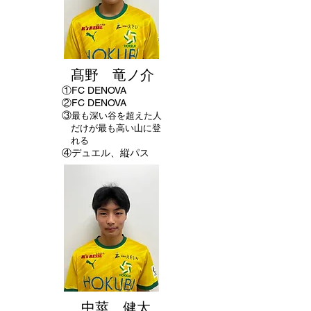
髙野 竜ノ介
①
FC DENOVA
②FC DENOVA
​③
最も深い谷を超えた人
だけが最も高い山に登
れる
④デュエル、縦パス
中莖 健太