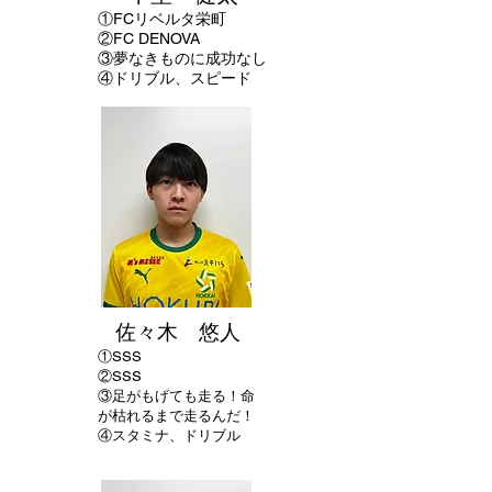
①FCリベルタ栄町
②FC DENOVA
③夢なきものに成功なし
④ドリブル、スピード
佐々木 悠人
①
SSS
②SSS
​③足がもげても走る！命
が枯れるまで走るんだ！
④スタミナ、ドリブル