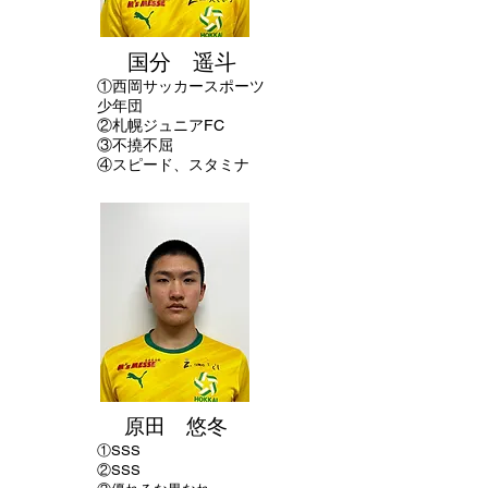
国分 遥斗
①西岡サッカースポーツ
少年団
②札幌ジュニアFC
③不撓不屈
④スピード、スタミナ
原田 悠冬
①SSS
②SSS