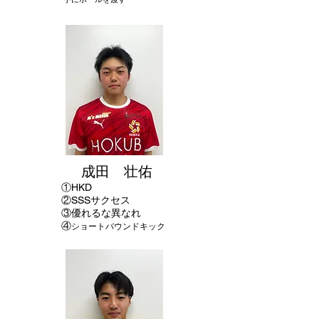
成田 壮佑
①
HKD
②SSSサクセス
​③優れるな異なれ
④
ショートバウンドキック