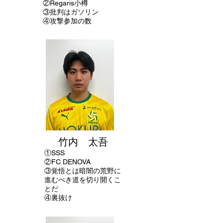
②Regaris小樽
​③批判はガソリン
④攻撃参加の数
竹内 太吾
①SSS
②FC DENOVA
③覚悟とは暗闇の荒野に
進むべき道を切り開くこ
とだ
④裏抜け