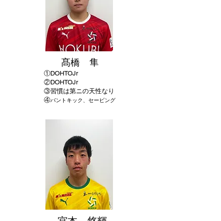
髙橋 隼
①
DOHTOJr
②DOHTO
Jr
​③習慣は第ニの天性なり
④
パントキック、セービング