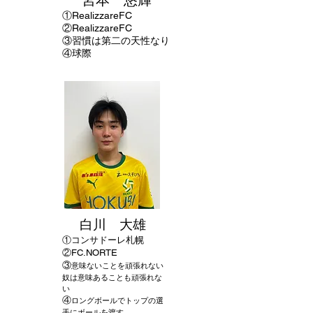
宮本 悠輝
①RealizzareFC
②Realizzare
FC
③習慣は第二の天性なり
④球際
白川 大雄
①
コンサドーレ札幌
②
FC.NORTE
​③
意味ないことを頑張れない
奴は意味あることも頑張れな
い
④
ロングボールでトップの選
手にボールを渡す