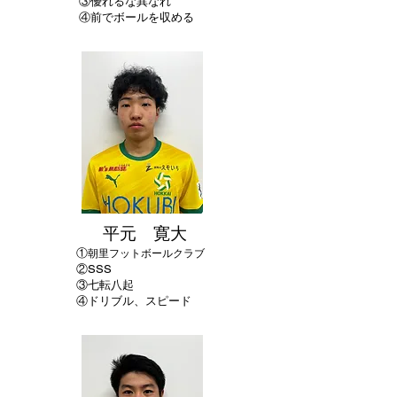
​③優れるな異なれ
④前でボールを収める
平元 寛大
①
朝里フットボールクラブ
②SSS
​③七転八起
④ドリブル、スピード