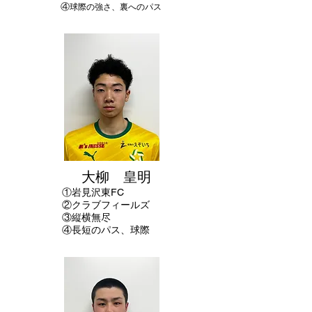
④
球際の強さ、裏へのパス
大柳 皇明
①岩見沢東FC
②クラブフィールズ
③縦横無尽
④長短のパス、球際