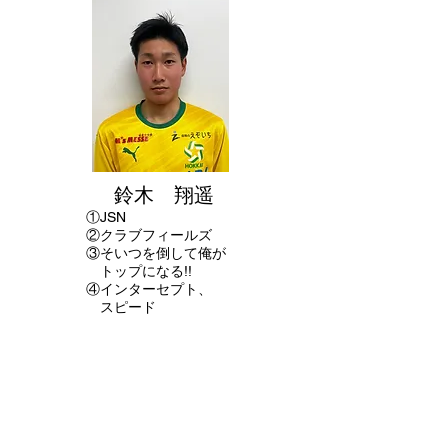
鈴木 翔遥
①
JSN
②クラブフィールズ
​③そいつを倒して俺が
トップになる!!
④インターセプト、
スピード