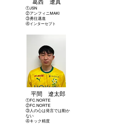
葛西 遼真
①
JSN
②アンフィニMAKI
​③勇往邁進
④
インターセプト
平間 遼太郎
①FC.NORTE
②FC.NORTE
③人の心は発言では動か
ない
④キック精度