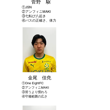
菅野 駆
①JSN
②アンフィニMAKI
③七転び八起き
④パスの正確さ、体力
金尾 佳尭
①One EightFC
②アンフィニMAKI
​③習うより慣れろ
④守備範囲の広さ