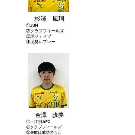
杉澤 風珂
①
JSN
②クラブフィールズ
​③ポジティブ
④泥臭いプレー
金澤 歩夢
①
上江別JrFC
②クラブフィールズ
​③失敗は成功のもと