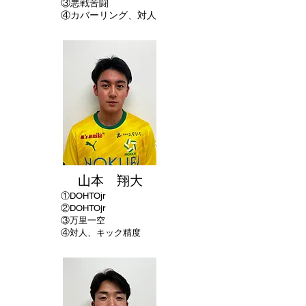
③悪戦苦闘
④カバーリング、対人
山本 翔大
①
DOHTOjr
②DOHTOjr
​③万里一空
④対人、キック精度