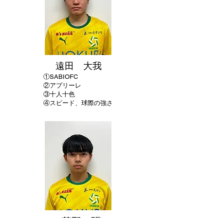
遠田 大我
①
SABIOFC
②アプリーレ
​③十人十色
④スピード、球際の強さ