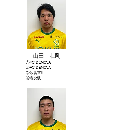
山田 壮剛
①
FC DENOVA
②
FC DENOVA
​③臥薪嘗胆
④縦突破