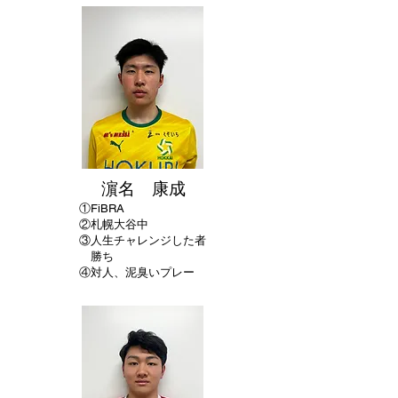
濵名 康成
①
FiBRA
②
札幌大谷中
​③人生チャレンジした者
勝ち
④対人、泥臭いプレー