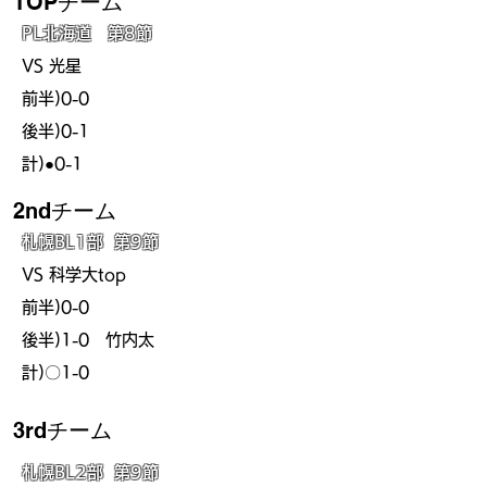
​TOPチーム
​PL北海道 第8節
VS 光星
前半)0-0
後半)0-1
計)●0-1
​2ndチーム
札幌BL1部 第9節
VS 科学大top
前半)0-0
後半)1-0 竹内太
計)〇1-0
​3rdチーム
札幌BL2部 第9
節