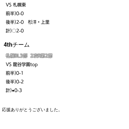
VS 札幌東
前半)0-0
後半)2-0 杉澤・上里
計)〇2-0
​4thチーム
札幌BL3部 2次R第2
節
VS 龍谷学園top
前半)0-1
後半)0-2
計)●0-3
応援ありがとうございました。