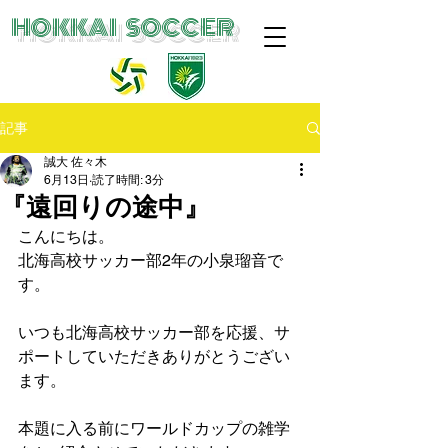
​HOKKAI SOCCER
記事
誠大 佐々木
6月13日
読了時間: 3分
『遠回りの途中』
こんにちは。
北海高校サッカー部2年の小泉瑠音で
す。
いつも北海高校サッカー部を応援、サ
ポートしていただきありがとうござい
ます。
本題に入る前にワールドカップの雑学